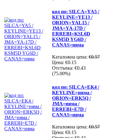
код по: SILCA=YA5 /
KEYLINE=YE13 /
ORION=YAL15 /
JMA=YA-17D /
ERREBI=KSL6D
KSM5D YG6D /
CANAS=няма
Каталожна цена:
€0.57
Цена:
€0.15
Отстъпка:
€0.43
(75.00%)
код по: SILCA=EK4 /
KEYLINE=няма /
ORION=ERK5Q /
JMA=няма /
ERREBI=E7D /
CANAS=няма
Каталожна цена:
€0.57
Цена:
€0.15
Отстъпка:
€0.43