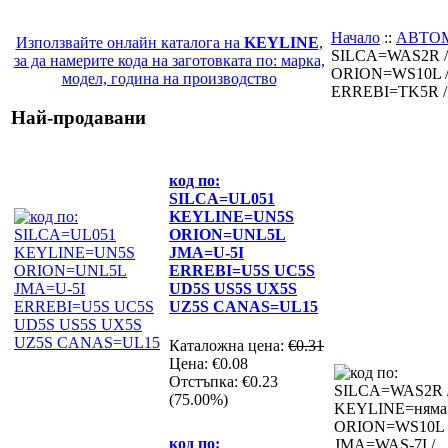
Начало
::
АВТО
Използвайте онлайн каталога на
KEYLINE
,
SILCA=WAS2R /
за да намерите кода на заготовката по: марка,
ORION=WS10L /
модел, година на производство
ERREBI=TK5R 
Най-продавани
код по:
SILCA=UL051
KEYLINE=UN5S
ORION=UNL5L
JMA=U-5I
ERREBI=U5S UC5S
UD5S US5S UX5S
UZ5S CANAS=UL15
Каталожна цена:
€0.31
Цена:
€0.08
Отстъпка:
€0.23
(75.00%)
код по: