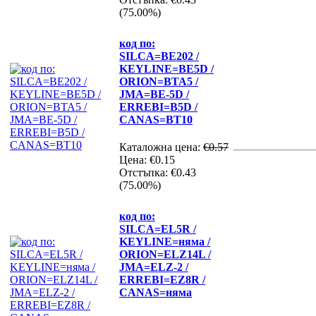
(75.00%)
код по:
SILCA=BE202 /
KEYLINE=BE5D /
ORION=BTA5 /
JMA=BE-5D /
ERREBI=B5D /
CANAS=BT10
Каталожна цена:
€0.57
Цена:
€0.15
Отстъпка:
€0.43
(75.00%)
код по:
SILCA=EL5R /
KEYLINE=няма /
ORION=ELZ14L /
JMA=ELZ-2 /
ERREBI=EZ8R /
CANAS=няма