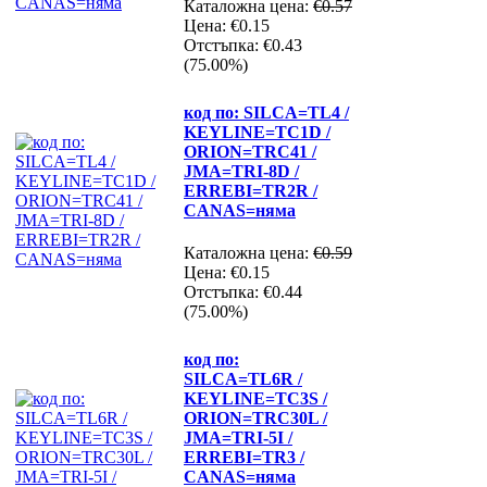
Каталожна цена:
€0.57
Цена:
€0.15
Отстъпка:
€0.43
(75.00%)
код по: SILCA=TL4 /
KEYLINE=TC1D /
ORION=TRC41 /
JMA=TRI-8D /
ERREBI=TR2R /
CANAS=няма
Каталожна цена:
€0.59
Цена:
€0.15
Отстъпка:
€0.44
(75.00%)
код по:
SILCA=TL6R /
KEYLINE=TC3S /
ORION=TRC30L /
JMA=TRI-5I /
ERREBI=TR3 /
CANAS=няма