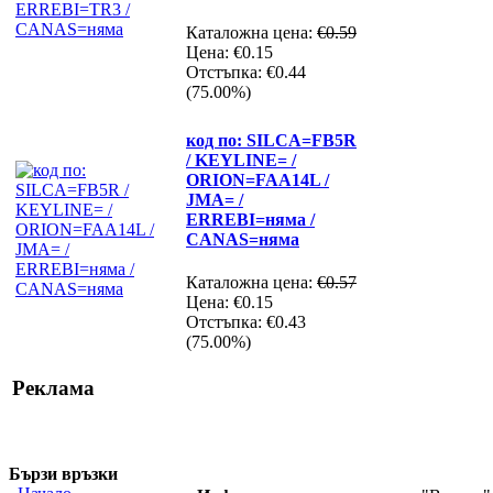
Каталожна цена:
€0.59
Цена:
€0.15
Отстъпка:
€0.44
(75.00%)
код по: SILCA=FB5R
/ KEYLINE= /
ORION=FAA14L /
JMA= /
ERREBI=няма /
CANAS=няма
Каталожна цена:
€0.57
Цена:
€0.15
Отстъпка:
€0.43
(75.00%)
Реклама
Бързи връзки