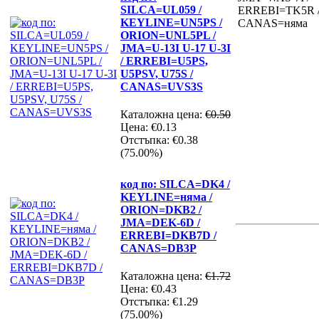
SILCA=UL059 /
KEYLINE=UN5PS /
ORION=UNL5PL /
JMA=U-13I U-17 U-3I
/ ERREBI=U5PS,
U5PSV, U75S /
CANAS=UVS3S
Каталожна цена:
€0.50
Цена:
€0.13
Отстъпка:
€0.38
(75.00%)
код по: SILCA=DK4 /
KEYLINE=няма /
ORION=DKB2 /
JMA=DEK-6D /
ERREBI=DKB7D /
CANAS=DB3P
Каталожна цена:
€1.72
Цена:
€0.43
Отстъпка:
€1.29
(75.00%)